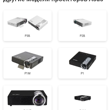
P3B
P2B
P1M
P1