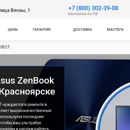
+7 (800) 302-39-08
лица Весны, 1
Бесплатно по РФ
ЦЕНЫ
ГАРАНТИЯ
ДОСТАВКА
МАСТЕРА
M052T
Asus ZenBook
Красноярске
 нуждается в ремонте в
вляет высококачественные
 используем последние
 чтобы ваш ультрабук
ионалам и наслаждайтесь