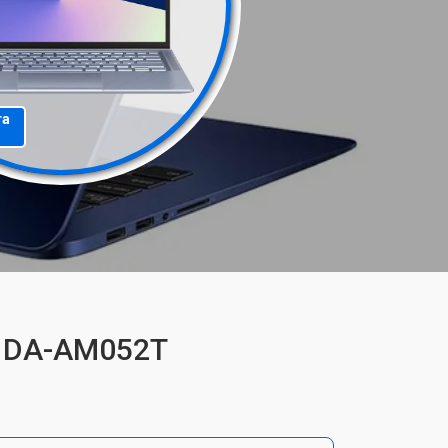
та
31DA-AM052T