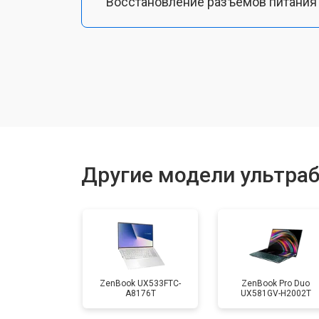
Восстановление разъемов питания
Чистка от пыли
Замена тачпада
Замена клавиатуры
Другие модели ультраб
Замена аккумулятора
Установка видеокарты
ZenBook UX533FTC-
ZenBook Pro Duo
A8176T
UX581GV-H2002T
Замена оперативной памяти