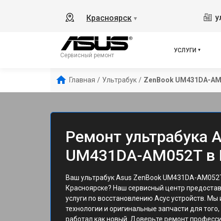
у
Красноярск
▼
УСЛУГИ
Сервисный ремонт
Главная
/
Ультрабук
/
ZenBook UM431DA-A
Ремонт ультрабука 
UM431DA-AM052T в 
Ваш ультрабук Asus ZenBook UM431DA-AM052T
Красноярске? Наш сервисный центр предоста
услуги по восстановлению Асус устройств. Мы
технологии и оригинальные запчасти для того,
работал как новый. Доверьте ремонт професс