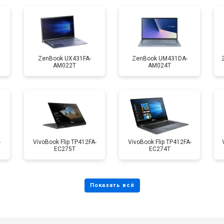
от 70 мин
о
от 50 мин
о
ZenBook UX431FA-
ZenBook UM431DA-
AM022T
AM024T
от 70 мин
о
от 50 мин
о
-
VivoBook Flip TP412FA-
VivoBook Flip TP412FA-
EC275T
EC274T
от 110 мин
о
от 60 мин
о