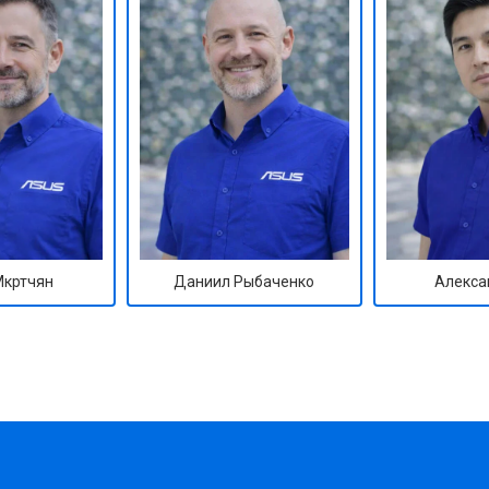
Мкртчян
Даниил Рыбаченко
Алекса