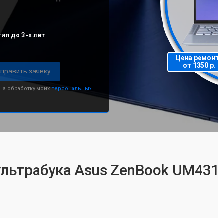
ия до 3-х лет
Цена ремон
от 1350 р.
править заявку
 на обработку моих
персональных
 ультрабука Asus ZenBook UM4