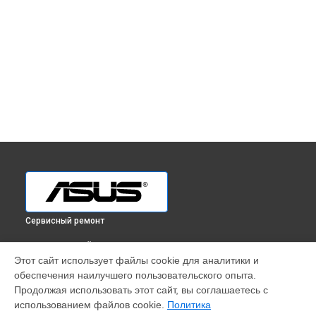
Сервисный ремонт
ВЫБЕРИ СВОЙ ГОРОД
Этот сайт использует файлы cookie для аналитики и
Ремонт ультрабука VivoBook Flip TP412FA-EC275T Asus в
обеспечения наилучшего пользовательского опыта.
Краснодаре
Продолжая использовать этот сайт, вы соглашаетесь с
Ремонт ультрабука VivoBook Flip TP412FA-EC275T Asus в
использованием файлов cookie.
Политика
Ростове-на-Дону