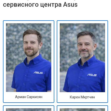
сервисного центра Asus
Арман Саркисян
Карен Мкртчян