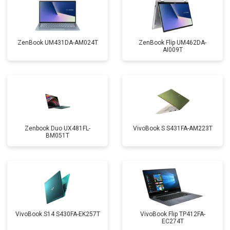
ZenBook UM431DA-AM024T
ZenBook Flip UM462DA-
AI009T
Zenbook Duo UX481FL-
VivoBook S S431FA-AM223T
BM051T
VivoBook S14 S430FA-EK257T
VivoBook Flip TP412FA-
EC274T