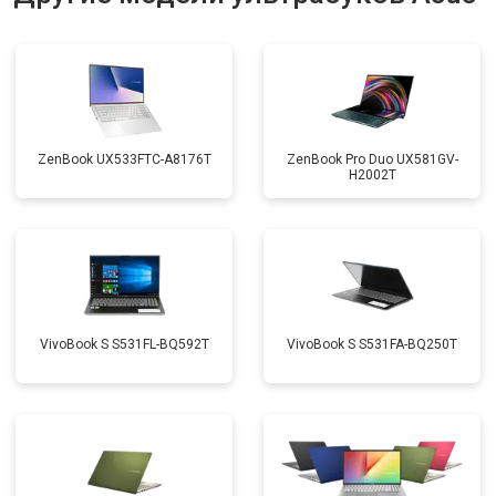
Замена материнской платы
от 2750 ₽
Заказать
Замена жесткого диска HDD/SSD
от 1450 ₽
Заказать
ZenBook UX533FTC-A8176T
ZenBook Pro Duo UX581GV-
H2002T
VivoBook S S531FL-BQ592T
VivoBook S S531FA-BQ250T